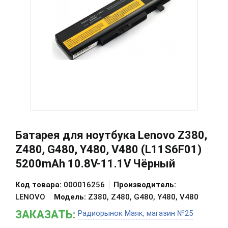
Батарея для ноутбука Lenovo Z380,
Z480, G480, Y480, V480 (L11S6F01)
5200mAh 10.8V-11.1V Чёрный
Код товара:
000016256
Производитель:
LENOVO
Модель:
Z380, Z480, G480, Y480, V480
ЗАКАЗАТЬ:
Радиорынок Маяк, магазин №25