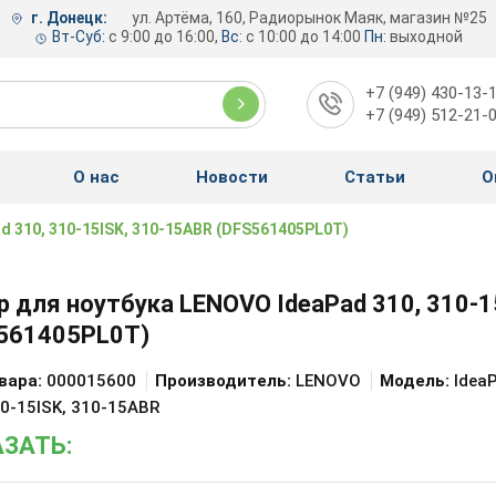
г. Донецк:
ул. Артёма, 160, Радиорынок Маяк, магазин №25
Вт-Суб:
с 9:00 до 16:00,
Вс:
с 10:00 до 14:00
Пн:
выходной
+7 (949) 430-13-
+7 (949) 512-21-
О нас
Новости
Статьи
О
d 310, 310-15ISK, 310-15ABR (DFS561405PL0T)
р для ноутбука LENOVO IdeaPad 310, 310-1
561405PL0T)
вара:
000015600
Производитель:
LENOVO
Модель:
Idea
10-15ISK, 310-15ABR
ЗАТЬ: