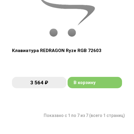
Клавиатура REDRAGON Ryze RGB 72603
Клавиатура REDRAGON Ryze RGB 72603
3 564 ₽
В корзину
3 564 ₽
В корзину
Показано с 1 по 7 из 7 (всего 1 страниц)