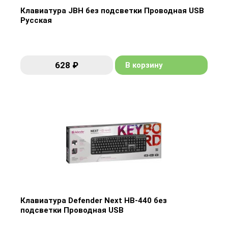
Клавиатура JBH без подсветки Проводная USB
Русская
Клавиатура JBH без подсветки Проводная USB
Русская
628 ₽
В корзину
628 ₽
В корзину
Клавиатура Defender Next HB-440 без
подсветки Проводная USB
Клавиатура Defender Next HB-440 без
подсветки Проводная USB